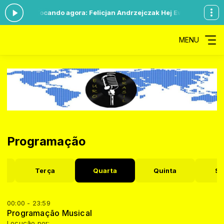
às 23:59 -
Tocando agora: Felicjan Andrzejczak Hej Ewelina
Program
MENU
Programação
a
Terça
Quarta
Quinta
Se
00:00 - 23:59
Programação Musical
Locução por: